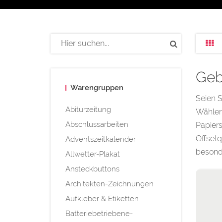
Geb
Warengruppen
Seien S
Abiturzeitung
Wählen 
Abschlussarbeiten
Papiers
Offsetq
Adventszeitkalender
besonde
Allwetter-Plakat
Ansteckbuttons
Architekten-Zeichnungen
Aufkleber & Etiketten
Batteriebetriebene-