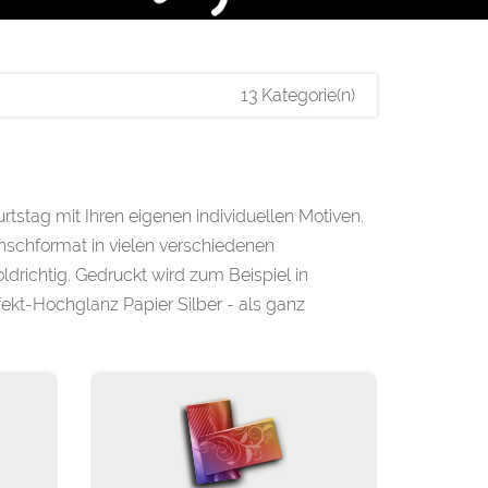
13 Kategorie(n)
rtstag mit Ihren eigenen individuellen Motiven.
nschformat in vielen verschiedenen
drichtig. Gedruckt wird zum Beispiel in
ekt-Hochglanz Papier Silber - als ganz