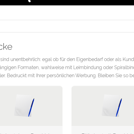
cke
sind unentbehrlich: egal ob für den Eigenbedarf oder als Kund
ängigen Formaten, wahlweise mit Leimbindung oder Spiralbind
ler. Bedruckt mit Ihrer persönlichen Werbung. Bleiben Sie so be