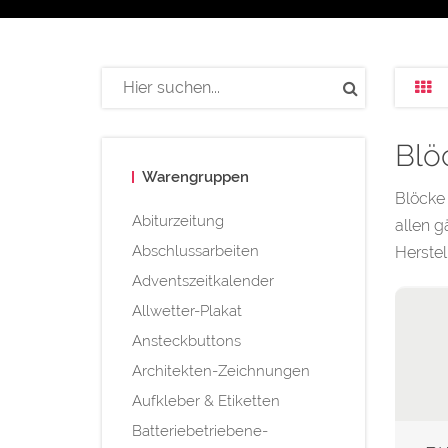
Blö
Warengruppen
Blöcke 
Abiturzeitung
allen g
Abschlussarbeiten
Herstel
Adventszeitkalender
Allwetter-Plakat
Ansteckbuttons
Architekten-Zeichnungen
Aufkleber & Etiketten
Batteriebetriebene-