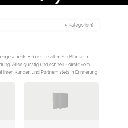
5 Kategorie(n)
engeschenk. Bei uns erhalten Sie Blöcke in
ung. Alles günstig und schnell - direkt vom
i Ihren Kunden und Partnern stets in Erinnerung.