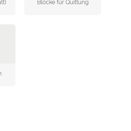
tt)
Blöcke für Quittung
n