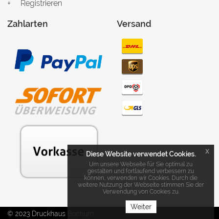
Registrieren
Zahlarten
Versand
x
Diese Website verwendet Cookies.
Um unsere Webseite für Sie optimal zu
gestalten und fortlaufend verbessern zu
können, verwenden wir Cookies. Durch die
weitere Nutzung der Webseite stimmen Sie der
Verwendung von Cookies zu.
Weiter
© 2023 Druckhaus Bochum