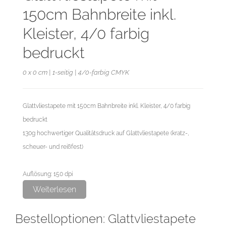
150cm Bahnbreite inkl.
Kleister, 4/0 farbig
bedruckt
0 x 0 cm | 1-seitig | 4/0-farbig CMYK
Glattvliestapete mit 150cm Bahnbreite inkl. Kleister, 4/0 farbig
bedruckt
130g hochwertiger Qualitätsdruck auf Glattvliestapete (kratz-,
scheuer- und reißfest)
Auflösung: 150 dpi
Beschnitt: 3 mm (umlaufend)
Weiterlesen
Maßstab: Bitte vermerken Sie in Ihrer Bestellung, wenn Ihre
Bestelloptionen: Glattvliestapete
Druckdaten in einem anderen Maßstab als 1:1 angelegt sind.