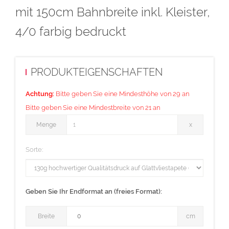
mit 150cm Bahnbreite inkl. Kleister,
Bahnbreite 150cm (Wenn das Foto eine Breite von 150cm
4/0 farbig bedruckt
überschreitet, dann wird das Foto in Bahnen gedruckt. Die
Bahnbreite variiert +/-5mm.)
PRODUKTEIGENSCHAFTEN
Material:
Vliestapete aus Zellstoff- und Textilfasern, kombiniert mit
Achtung:
Bitte geben Sie eine Mindesthöhe von 29 an
polymeren
Bitte geben Sie eine Mindestbreite von 21 an
Bindemitteln
Menge
Menge
x
Eigenschaften:
Sorte:
- Umweltfreundlich
- Brandschutzklasse: DIN EN 13501-1
Geben Sie Ihr Endformat an (freies Format):
- Frei von PVC, gesundheitsgefährdenden Weichmachern und
Lösungsmitteln
Breite
Breite
cm
- Ohne Zusatz von Schwermetallverbindungen und Formaldehyd