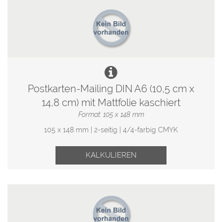
Postkarten-Mailing DIN A6 (10,5 cm x
14,8 cm) mit Mattfolie kaschiert
Format: 105 x 148 mm
105 x 148 mm | 2-seitig | 4/4-farbig CMYK
KALKULIEREN