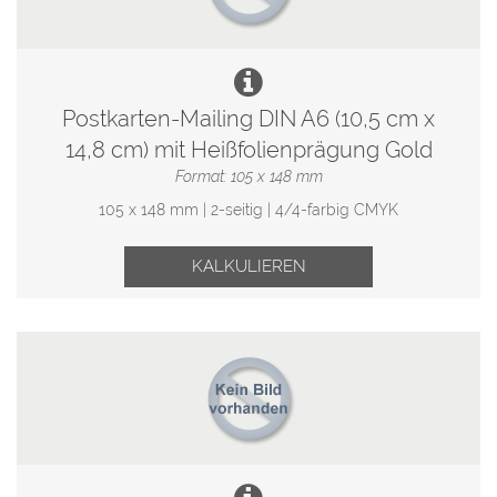
Postkarten-Mailing DIN A6 (10,5 cm x
14,8 cm) mit Heißfolienprägung Gold
Format: 105 x 148 mm
105 x 148 mm | 2-seitig | 4/4-farbig CMYK
KALKULIEREN